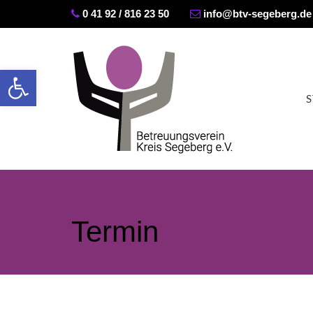
0 41 92 / 816 23 50
info@btv-segeberg.de
Werkzeugleiste öffnen
S
Termin