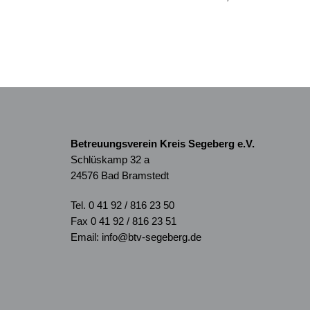
Betreuungsverein Kreis Segeberg e.V.
Schlüskamp 32 a
24576 Bad Bramstedt
Tel. 0 41 92 / 816 23 50
Fax 0 41 92 / 816 23 51
Email: info@btv-segeberg.de